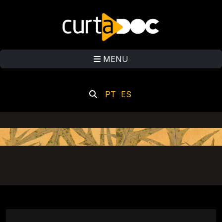
MENU
PT
ES