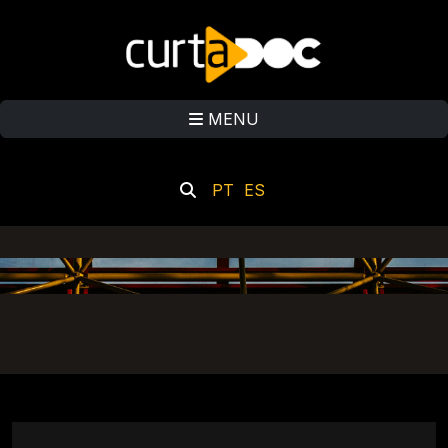
MENU
PT
ES