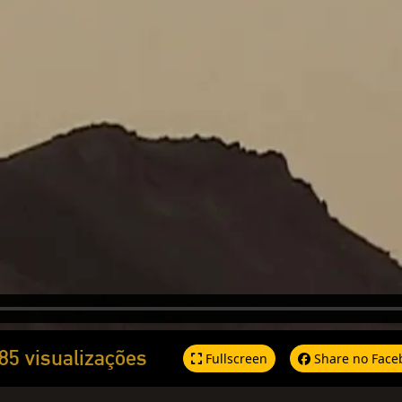
85 visualizações
Fullscreen
Share no Face