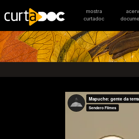
mostra
acer
curtadoc
docume