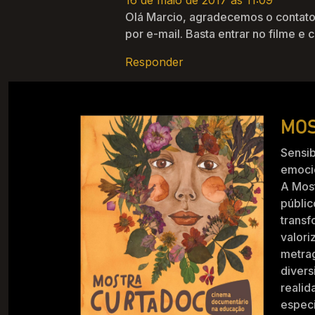
16 de maio de 2017 às 11:09
Olá Marcio, agradecemos o contato
por e-mail. Basta entrar no filme e
Responder
MOS
Sensib
emocio
A Mos
públic
trans
valori
metra
divers
realid
especi