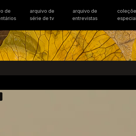
vo de
arquivo de
arquivo de
coleçõ
ntários
série de tv
entrevistas
especia