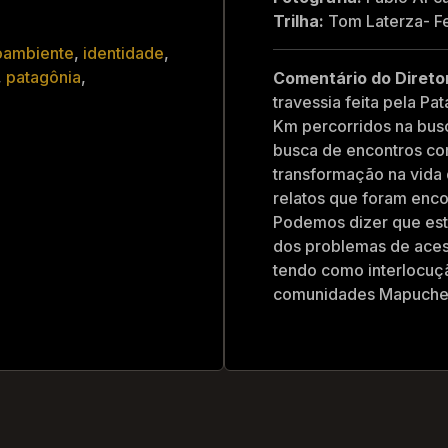
Trilha:
Tom Laterza- Fe
oambiente
,
identidade
,
,
patagônia
,
Comentário do Direto
travessia feita pela Pa
Km percorridos na busca
busca de encontros co
transformação na vida
relatos que foram enc
Podemos dizer que est
dos problemas de acess
tendo como interlocuçã
comunidades Mapuche