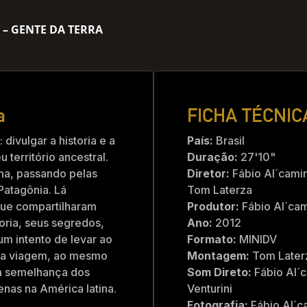
– GENTE DA TERRA
a
FICHA TÉCNIC
divulgar a historia e a
País:
Brasil
território ancestral.
Duração:
27'10"
ina, passando pelas
Diretor:
Fábio Al´camin
Patagônia. Lá
Tom Laterza
ue compartilharam
Produtor:
Fábio Al´cam
oria, seus segredos,
Ano:
2012
um intento de levar ao
Formato:
MINIDV
ssa viagem, ao mesmo
Montagem:
Tom Later
a semelhança dos
Som Direto:
Fábio Al´c
nas na América latina.
Venturini
Fotografia:
Fábio Al´c