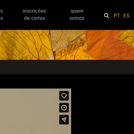
es
inscrições
quem
PT
ES
is
de curtas
somos