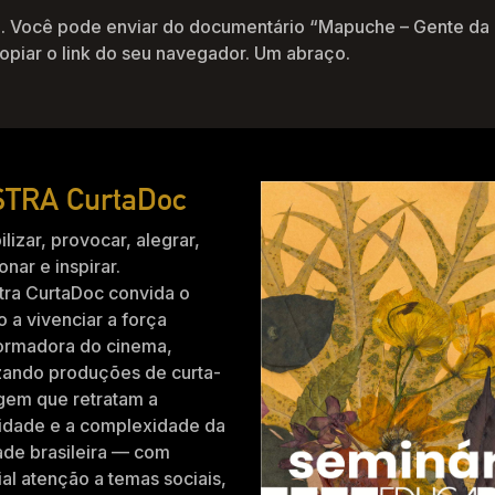
. Você pode enviar do documentário “Mapuche – Gente da 
 copiar o link do seu navegador. Um abraço.
TRA CurtaDoc
ilizar, provocar, alegrar,
nar e inspirar.
tra CurtaDoc convida o
o a vivenciar a força
formadora do cinema,
zando produções de curta-
gem que retratam a
idade e a complexidade da
ade brasileira — com
al atenção a temas sociais,