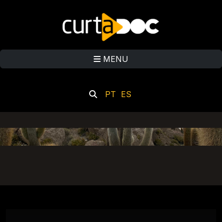
MENU
PT
ES