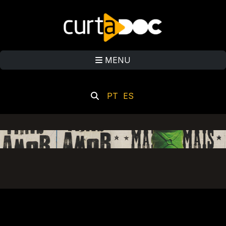
MENU
PT
ES