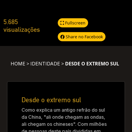
5.685
Fullscreen
visualizações
Share no Facebook
>
>
DESDE O EXTREMO SUL
HOME
IDENTIDADE
Desde o extremo sul
Como explica um antigo refrão do sul
da China, "ali onde chegam as ondas,
ali chegam os chineses". Com milhões
de pessoas deste país divididas em