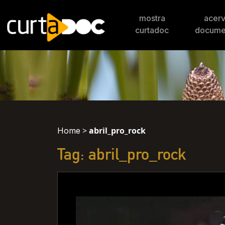
mostra
acer
curtadoc
docume
>
abril_pro_rock
Home
Tag: abril_pro_rock