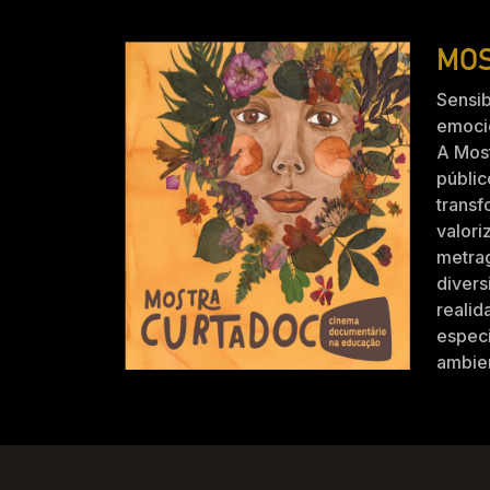
MOS
Sensib
emocio
A Mos
públic
trans
valori
metra
divers
realid
especi
ambien