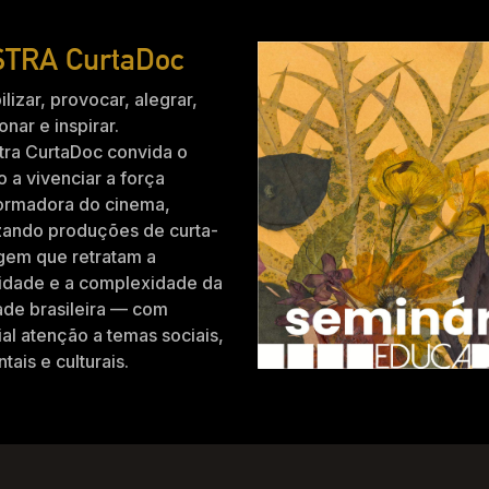
TRA CurtaDoc
ilizar, provocar, alegrar,
nar e inspirar.
tra CurtaDoc convida o
o a vivenciar a força
formadora do cinema,
zando produções de curta-
gem que retratam a
idade e a complexidade da
ade brasileira — com
al atenção a temas sociais,
tais e culturais.