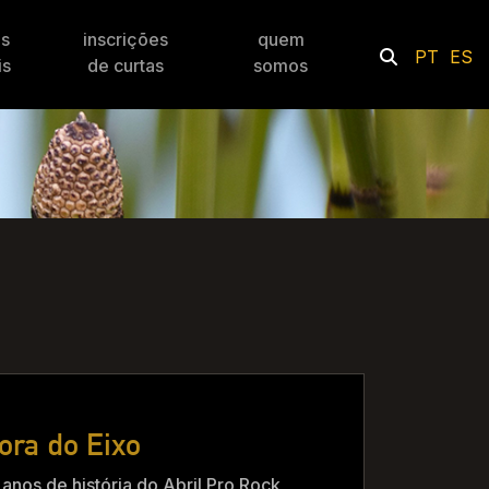
es
inscrições
quem
PT
ES
is
de curtas
somos
ora do Eixo
anos de história do Abril Pro Rock,