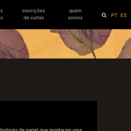
es
inscrições
quem
PT
ES
is
de curtas
somos
atadores de papel que montaram uma