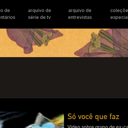
vo de
arquivo de
arquivo de
coleçõ
ntários
série de tv
entrevistas
especia
Só você que faz
Vídeo sobre grupo de ex-c