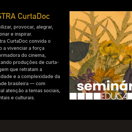
TRA CurtaDoc
ilizar, provocar, alegrar,
nar e inspirar.
tra CurtaDoc convida o
o a vivenciar a força
formadora do cinema,
zando produções de curta-
gem que retratam a
idade e a complexidade da
ade brasileira — com
al atenção a temas sociais,
tais e culturais.