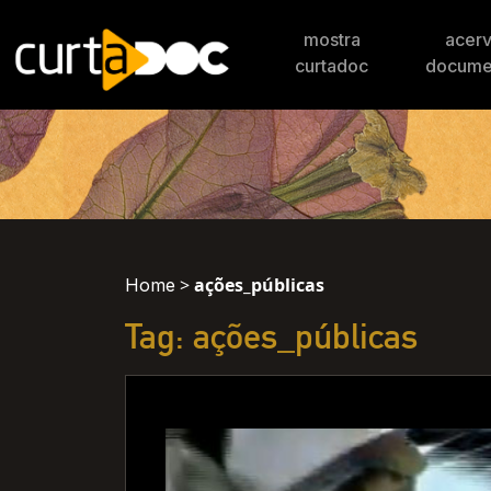
mostra
acer
curtadoc
docume
>
ações_públicas
Home
Tag: ações_públicas