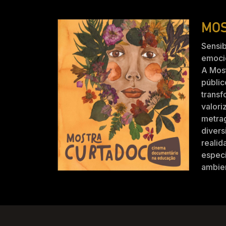
MOS
Sensib
emocio
A Mos
públic
trans
valori
metra
divers
realid
especi
ambien