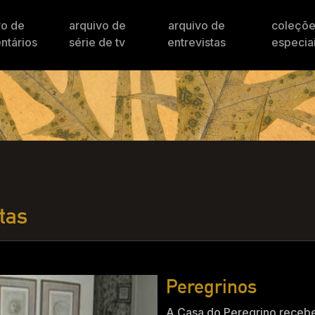
vo de
arquivo de
arquivo de
coleçõ
ntários
série de tv
entrevistas
especia
tas
Peregrinos
A Casa do Peregrino receb