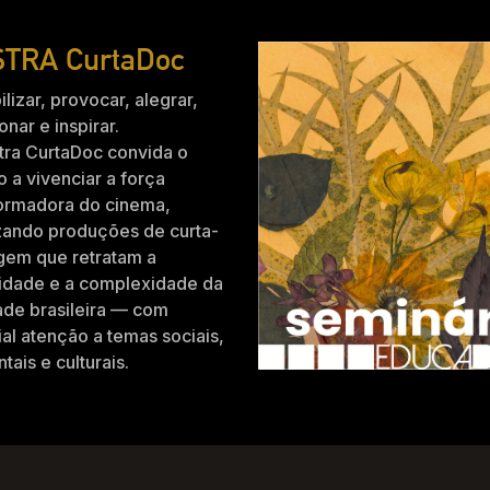
TRA CurtaDoc
ilizar, provocar, alegrar,
nar e inspirar.
tra CurtaDoc convida o
o a vivenciar a força
formadora do cinema,
zando produções de curta-
gem que retratam a
idade e a complexidade da
ade brasileira — com
al atenção a temas sociais,
tais e culturais.