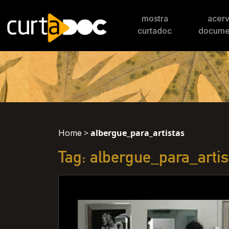
mostra
acer
curtadoc
docume
>
albergue_para_artistas
Home
Tag: albergue_para_artis