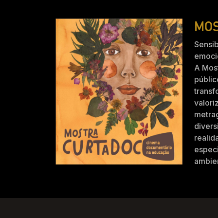
MOS
Sensib
emocio
A Mos
públic
trans
valori
metra
divers
realid
especi
ambien