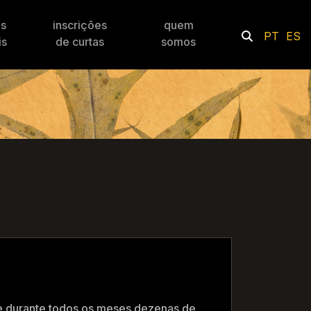
es
inscrições
quem
PT
ES
is
de curtas
somos
e durante todos os meses dezenas de