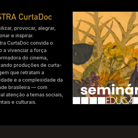
TRA CurtaDoc
ilizar, provocar, alegrar,
nar e inspirar.
tra CurtaDoc convida o
o a vivenciar a força
formadora do cinema,
zando produções de curta-
gem que retratam a
idade e a complexidade da
ade brasileira — com
al atenção a temas sociais,
tais e culturais.