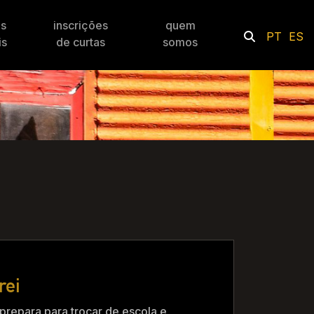
es
inscrições
quem
PT
ES
is
de curtas
somos
rei
prepara para trocar de escola e