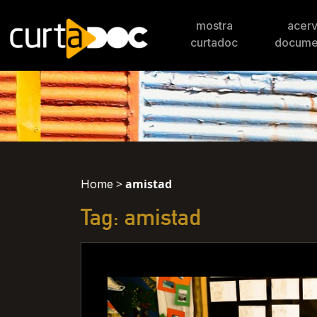
mostra
acer
curtadoc
docume
>
amistad
Home
Tag: amistad