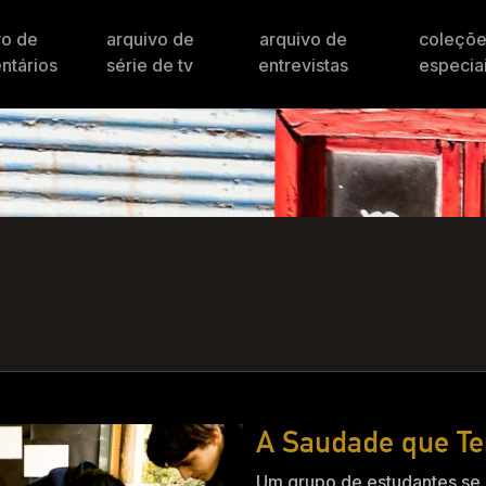
vo de
arquivo de
arquivo de
coleçõ
ntários
série de tv
entrevistas
especia
A Saudade que Te
Um grupo de estudantes se 