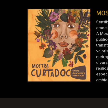
MOS
Sensib
emocio
A Mos
públic
trans
valori
metra
divers
realid
especi
ambien