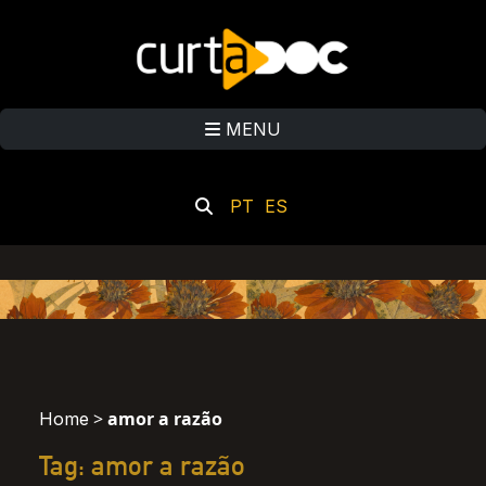
MENU
PT
ES
>
amor a razão
Home
Tag: amor a razão