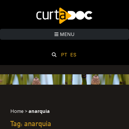
MENU
PT
ES
>
anarquia
Home
Tag: anarquia