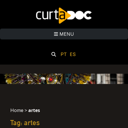
MENU
PT
ES
>
artes
Home
Tag: artes