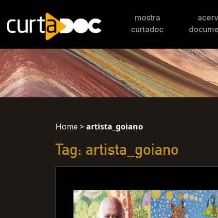
mostra
acer
curtadoc
docume
>
artista_goiano
Home
Tag: artista_goiano