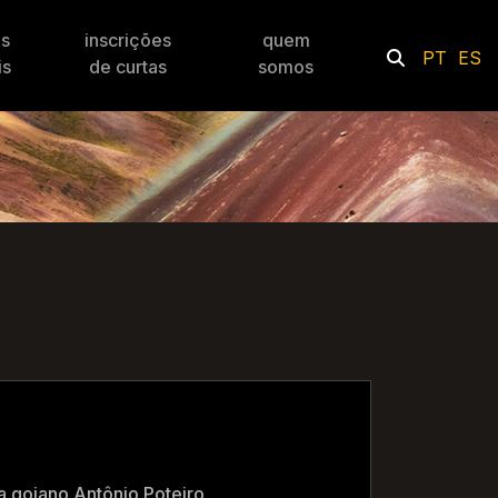
es
inscrições
quem
PT
ES
is
de curtas
somos
a goiano Antônio Poteiro.