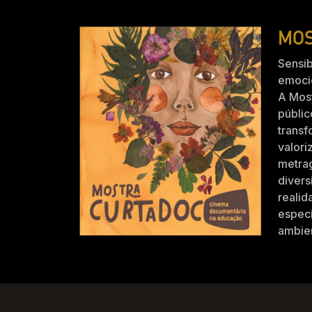
MOS
Sensib
emocio
A Mos
públic
trans
valori
metra
divers
realid
especi
ambien