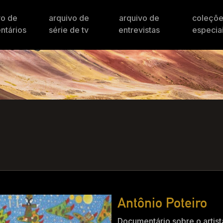
vo de
arquivo de
arquivo de
coleçõ
ntários
série de tv
entrevistas
especia
Antônio Poteiro
Documentário sobre o artist