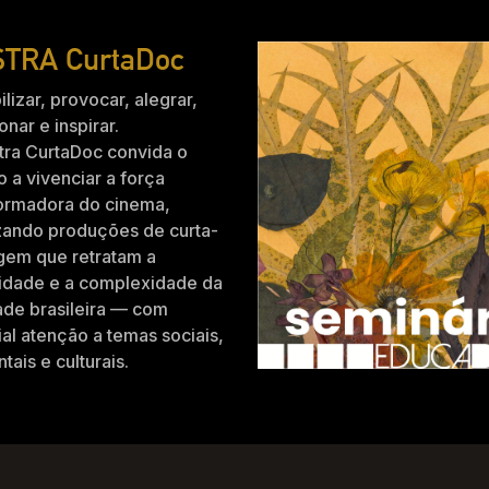
TRA CurtaDoc
ilizar, provocar, alegrar,
nar e inspirar.
tra CurtaDoc convida o
o a vivenciar a força
formadora do cinema,
zando produções de curta-
gem que retratam a
idade e a complexidade da
ade brasileira — com
al atenção a temas sociais,
tais e culturais.