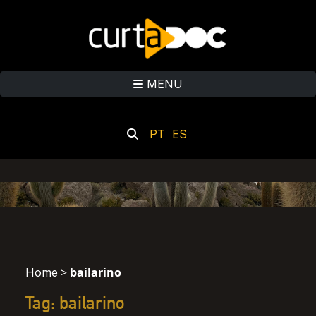
MENU
PT
ES
>
bailarino
Home
Tag: bailarino