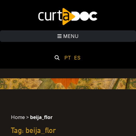
MENU
PT
ES
>
beija_flor
Home
Tag: beija_flor