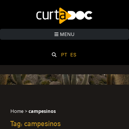
MENU
PT
ES
>
campesinos
Home
Tag: campesinos