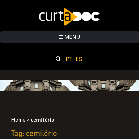
MENU
PT
ES
>
cemitério
Home
Tag: cemitério