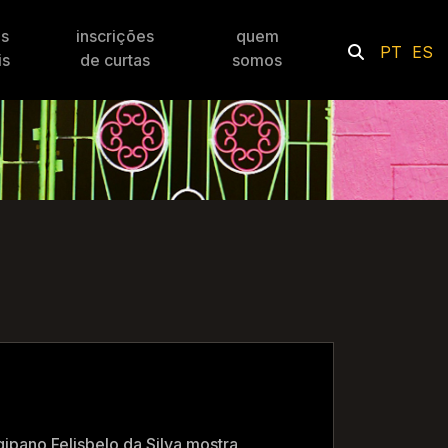
es
inscrições
quem
PT
ES
is
de curtas
somos
gipano Felisbelo da Silva mostra,