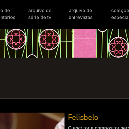
vo de
arquivo de
arquivo de
coleçõ
ntários
série de tv
entrevistas
especia
Felisbelo
O escritor e compositor ser