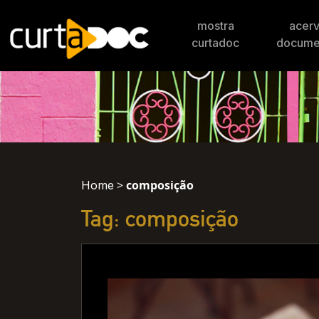
mostra
acer
curtadoc
docume
>
composição
Home
Tag: composição