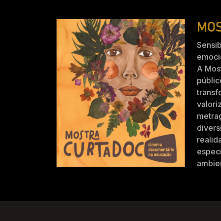
MOS
Sensib
emocio
A Mos
públic
trans
valori
metra
divers
realid
especi
ambien