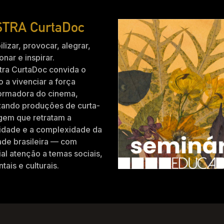
TRA CurtaDoc
ilizar, provocar, alegrar,
nar e inspirar.
tra CurtaDoc convida o
o a vivenciar a força
formadora do cinema,
zando produções de curta-
gem que retratam a
idade e a complexidade da
ade brasileira — com
al atenção a temas sociais,
tais e culturais.