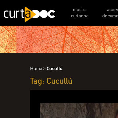
mostra
acer
curtadoc
docume
>
Cucullú
Home
Tag: Cucullú