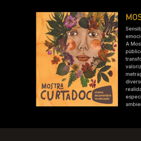
MOS
Sensib
emocio
A Mos
públic
trans
valori
metra
divers
realid
especi
ambien