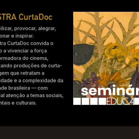
TRA CurtaDoc
ilizar, provocar, alegrar,
nar e inspirar.
tra CurtaDoc convida o
o a vivenciar a força
formadora do cinema,
zando produções de curta-
gem que retratam a
idade e a complexidade da
ade brasileira — com
al atenção a temas sociais,
tais e culturais.