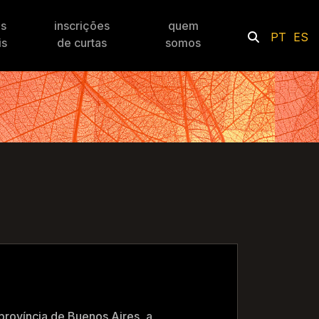
es
inscrições
quem
PT
ES
is
de curtas
somos
província de Buenos Aires, a