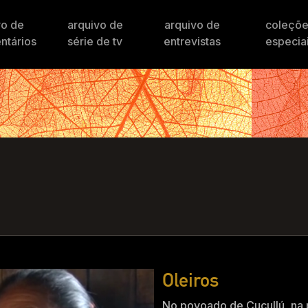
vo de
arquivo de
arquivo de
coleçõ
ntários
série de tv
entrevistas
especia
Oleiros
No povoado de Cucullú, na 