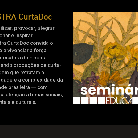
TRA CurtaDoc
ilizar, provocar, alegrar,
nar e inspirar.
tra CurtaDoc convida o
o a vivenciar a força
formadora do cinema,
zando produções de curta-
gem que retratam a
idade e a complexidade da
ade brasileira — com
al atenção a temas sociais,
tais e culturais.