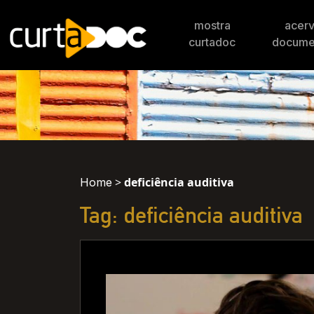
mostra
acer
curtadoc
docume
>
deficiência auditiva
Home
Tag: deficiência auditiva