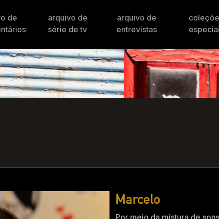
vo de
arquivo de
arquivo de
coleçõ
ntários
série de tv
entrevistas
especia
Marcelo
Por meio da mistura de sons