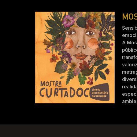
MOS
Sensib
emocio
A Mos
públic
trans
valori
metra
divers
realid
especi
ambien