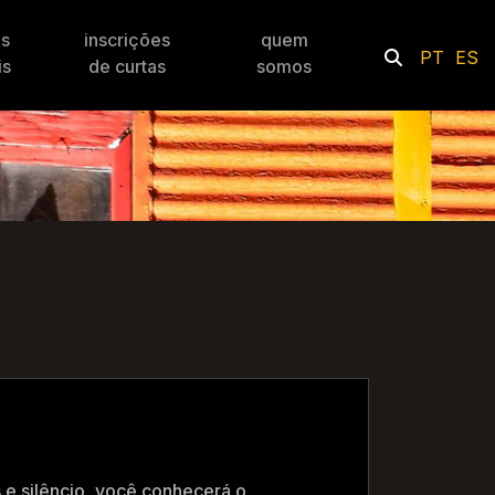
es
inscrições
quem
PT
ES
is
de curtas
somos
 e silêncio, você conhecerá o