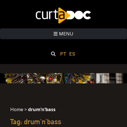
MENU
PT
ES
>
drum’n’bass
Home
Tag: drum'n'bass