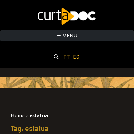
MENU
PT
ES
>
estatua
Home
Tag: estatua