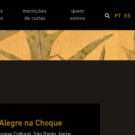
es
inscrições
quem
PT
ES
is
de curtas
somos
 Alegre na Choque
que Cultural, São Paulo, treze