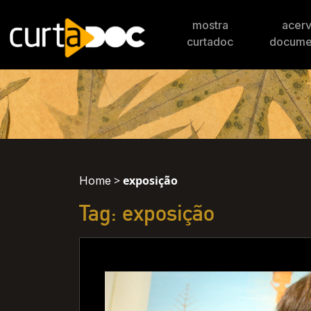
mostra
acer
curtadoc
docume
>
exposição
Home
Tag: exposição