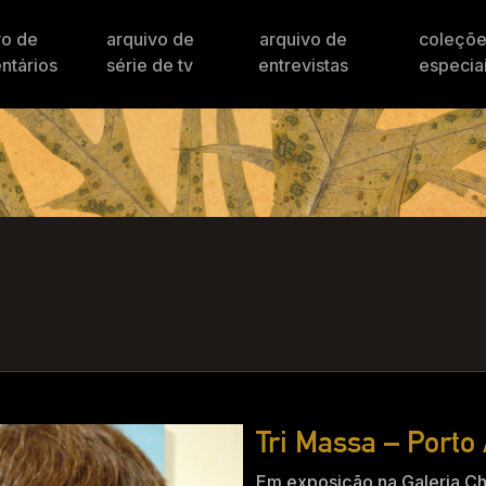
vo de
arquivo de
arquivo de
coleçõ
ntários
série de tv
entrevistas
especia
Tri Massa – Porto
Em exposição na Galeria Cho