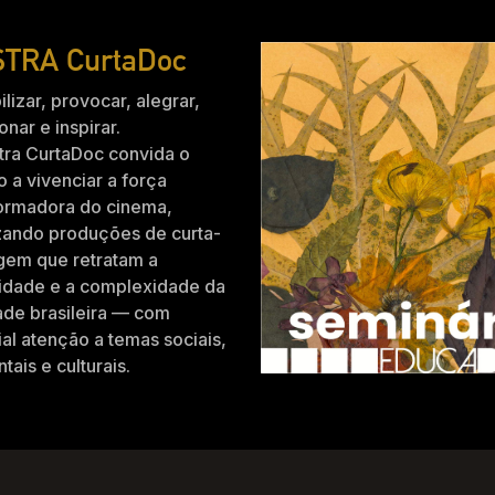
TRA CurtaDoc
ilizar, provocar, alegrar,
nar e inspirar.
tra CurtaDoc convida o
o a vivenciar a força
formadora do cinema,
zando produções de curta-
gem que retratam a
idade e a complexidade da
ade brasileira — com
al atenção a temas sociais,
tais e culturais.