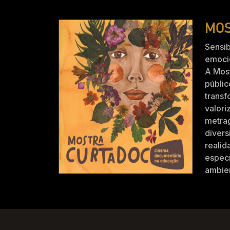
MOS
Sensib
emocio
A Mos
públic
trans
valori
metra
divers
realid
especi
ambien