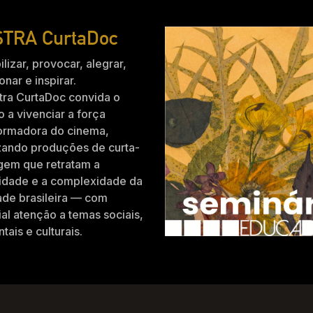
TRA CurtaDoc
ilizar, provocar, alegrar,
nar e inspirar.
tra CurtaDoc convida o
o a vivenciar a força
formadora do cinema,
zando produções de curta-
gem que retratam a
idade e a complexidade da
ade brasileira — com
al atenção a temas sociais,
tais e culturais.