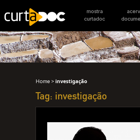
mostra
acer
curtadoc
docume
>
investigação
Home
Tag: investigação