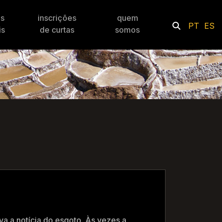
es
inscrições
quem
PT
ES
is
de curtas
somos
ava a notícia do esgoto. Às vezes a