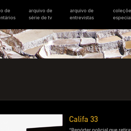
vo de
arquivo de
arquivo de
coleçõ
ntários
série de tv
entrevistas
especia
Califa 33
“Repórter policial que retir