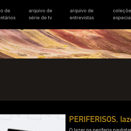
vo de
arquivo de
arquivo de
coleçõ
ntários
série de tv
entrevistas
especia
PERIFERISOS, laz
O lazer na periferia paulista