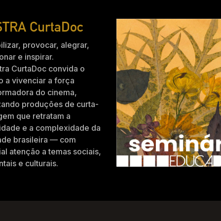
TRA CurtaDoc
ilizar, provocar, alegrar,
nar e inspirar.
tra CurtaDoc convida o
o a vivenciar a força
formadora do cinema,
zando produções de curta-
gem que retratam a
idade e a complexidade da
ade brasileira — com
al atenção a temas sociais,
tais e culturais.