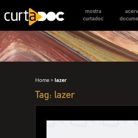
mostra
acer
curtadoc
docume
>
lazer
Home
Tag: lazer