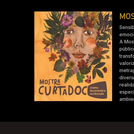
MOS
Sensib
emocio
A Mos
públic
trans
valori
metra
divers
realid
especi
ambien