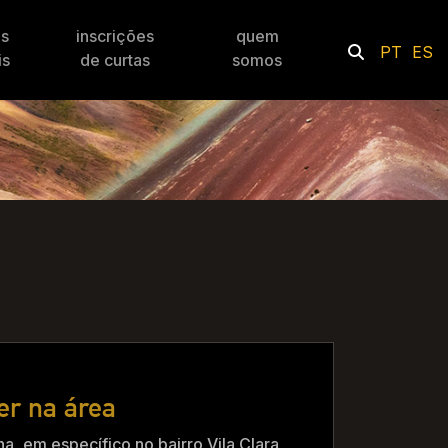
es
inscrições
quem
PT
ES
is
de curtas
somos
er na área
na, em específico no bairro Vila Clara,