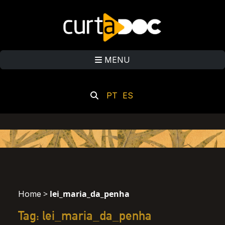
MENU
PT
ES
>
lei_maria_da_penha
Home
Tag: lei_maria_da_penha