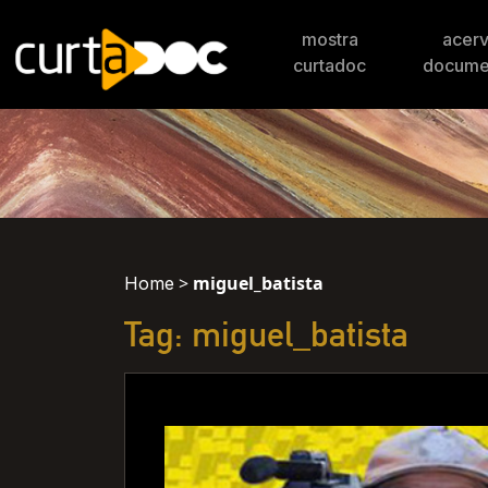
mostra
acer
curtadoc
docume
>
miguel_batista
Home
Tag: miguel_batista