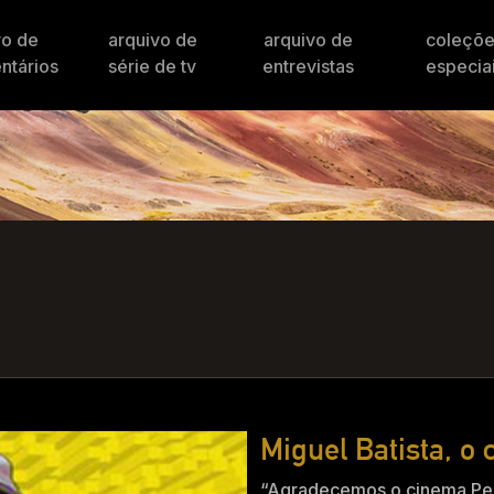
vo de
arquivo de
arquivo de
coleçõ
ntários
série de tv
entrevistas
especia
Miguel Batista, o
“Agradecemos o cinema Pel