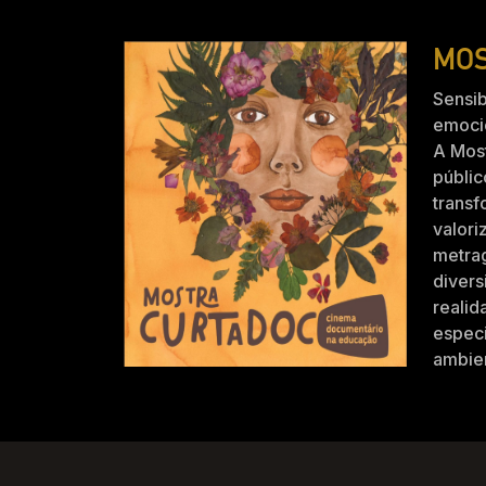
MOS
Sensib
emocio
A Mos
públic
trans
valori
metra
divers
realid
especi
ambien