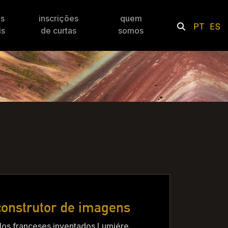
es
inscrições
quem
PT
ES
is
de curtas
somos
 construtor de imagens
os franceses inventados Lumiére