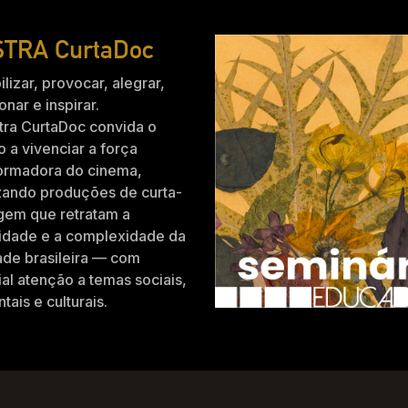
TRA CurtaDoc
ilizar, provocar, alegrar,
nar e inspirar.
tra CurtaDoc convida o
o a vivenciar a força
formadora do cinema,
zando produções de curta-
gem que retratam a
idade e a complexidade da
ade brasileira — com
al atenção a temas sociais,
tais e culturais.