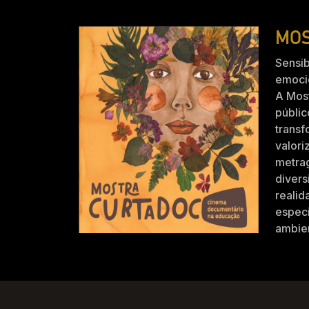
MOS
Sensib
emocio
A Mos
públic
trans
valori
metra
divers
realid
especi
ambien