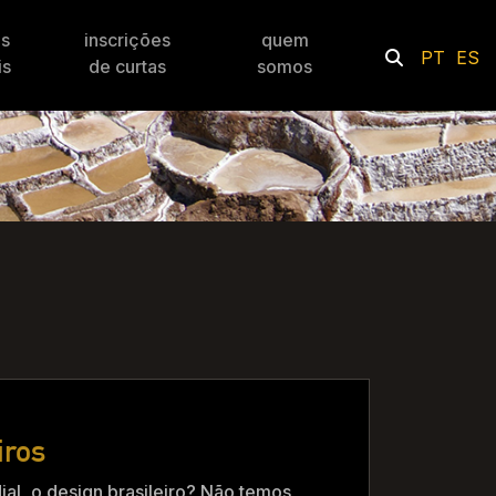
es
inscrições
quem
PT
ES
is
de curtas
somos
iros
al, o design brasileiro? Não temos