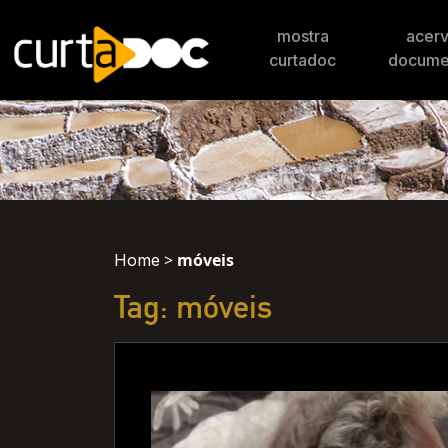
mostra
acer
curtadoc
docume
>
móveis
Home
Tag: móveis