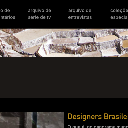
vo de
arquivo de
arquivo de
coleçõ
ntários
série de tv
entrevistas
especia
Designers Brasile
O que é, no panorama mundi