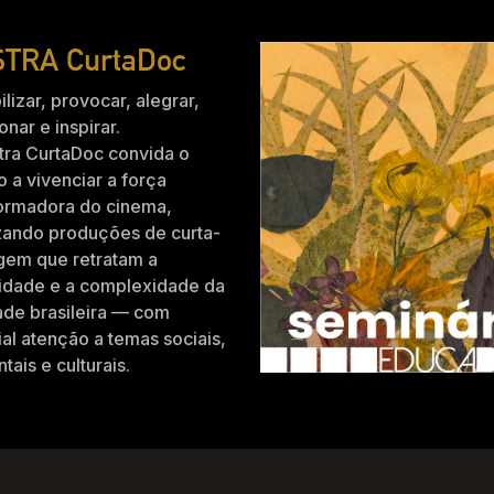
TRA CurtaDoc
ilizar, provocar, alegrar,
nar e inspirar.
tra CurtaDoc convida o
o a vivenciar a força
formadora do cinema,
zando produções de curta-
gem que retratam a
idade e a complexidade da
ade brasileira — com
al atenção a temas sociais,
tais e culturais.