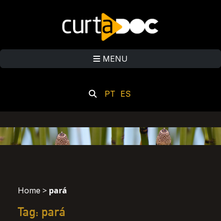
MENU
PT
ES
>
pará
Home
Tag: pará