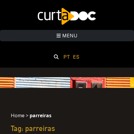
MENU
PT
ES
>
parreiras
Home
Tag: parreiras