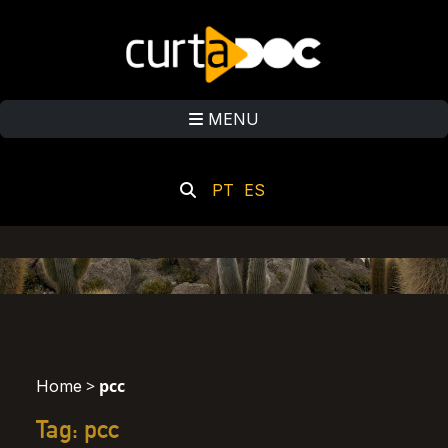
MENU
PT
ES
>
pcc
Home
Tag: pcc