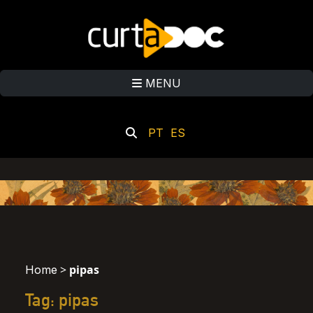
MENU
PT
ES
>
pipas
Home
Tag: pipas