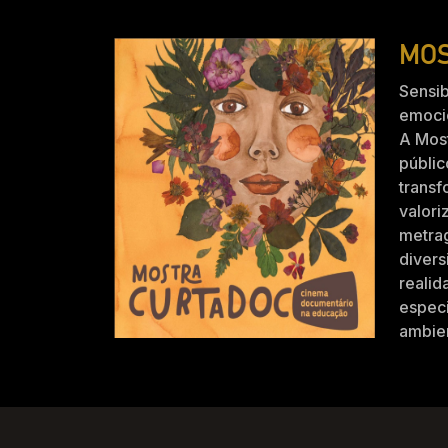
MOS
Sensib
emocio
A Mos
públic
trans
valori
metra
divers
realid
especi
ambien