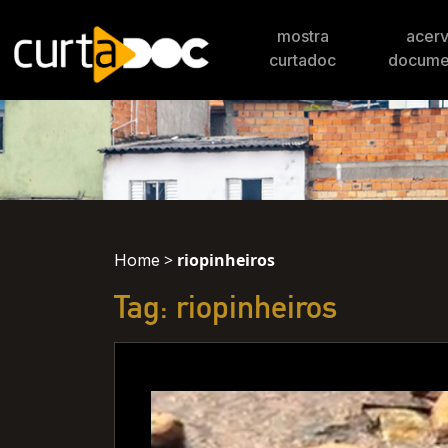
mostra
acer
curtadoc
docume
>
riopinheiros
Home
Tag: riopinheiros