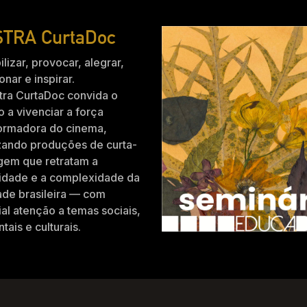
TRA CurtaDoc
ilizar, provocar, alegrar,
nar e inspirar.
tra CurtaDoc convida o
o a vivenciar a força
formadora do cinema,
zando produções de curta-
gem que retratam a
idade e a complexidade da
ade brasileira — com
al atenção a temas sociais,
tais e culturais.