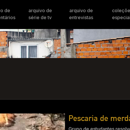
vo de
arquivo de
arquivo de
coleçõ
ntários
série de tv
entrevistas
especia
Pescaria de merd
Grupo de estudantes resolve