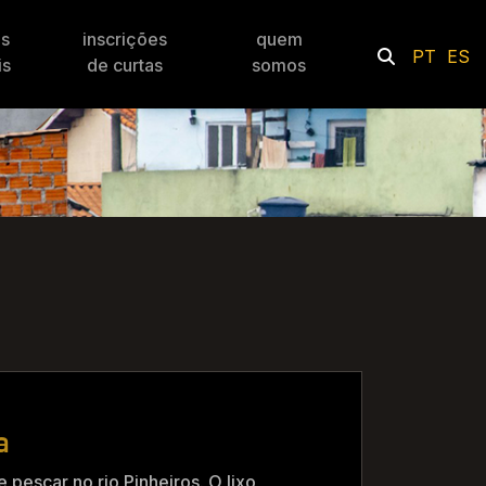
es
inscrições
quem
PT
ES
is
de curtas
somos
a
 pescar no rio Pinheiros. O lixo