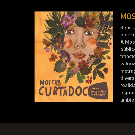
MOS
Sensib
emocio
A Mos
públic
trans
valori
metra
divers
realid
especi
ambien