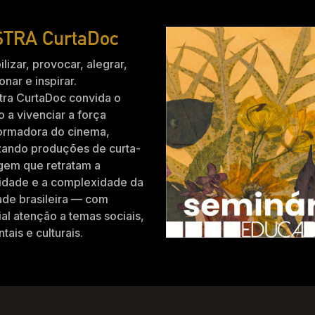
TRA CurtaDoc
ilizar, provocar, alegrar,
nar e inspirar.
tra CurtaDoc convida o
o a vivenciar a força
formadora do cinema,
zando produções de curta-
gem que retratam a
idade e a complexidade da
ade brasileira — com
al atenção a temas sociais,
tais e culturais.