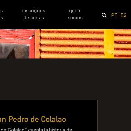
es
inscrições
quem
PT
ES
is
de curtas
somos
an Pedro de Colalao
de Colalao” cuenta la historia de