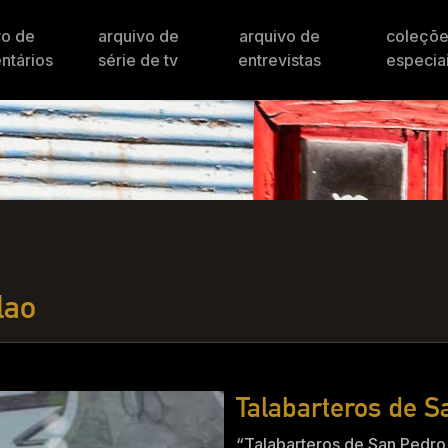
vo de
arquivo de
arquivo de
coleçõ
ntários
série de tv
entrevistas
especia
lao
Talabarteros de S
“Talabarteros de San Pedro 