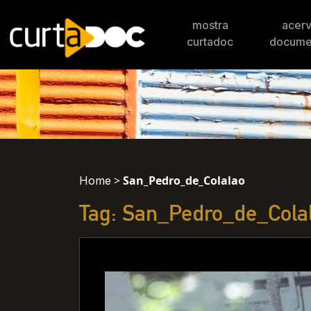
mostra
acer
curtadoc
docume
>
San_Pedro_de_Colalao
Home
Tag: San_Pedro_de_Cola