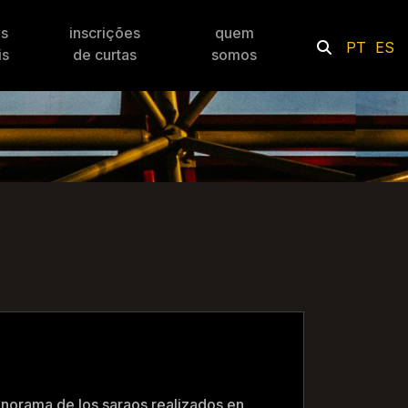
es
inscrições
quem
PT
ES
is
de curtas
somos
anorama de los saraos realizados en