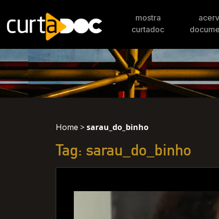
mostra
acer
curtadoc
docume
>
sarau_do_binho
Home
Tag: sarau_do_binho