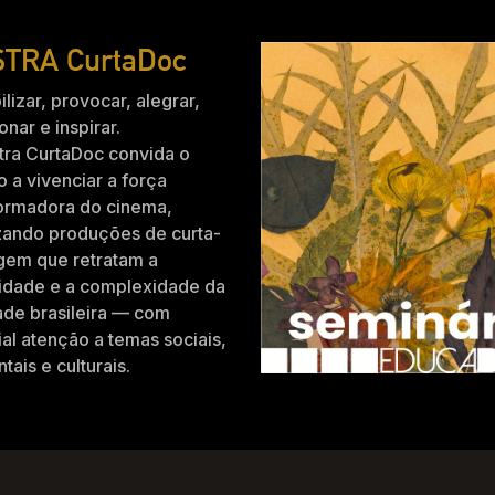
TRA CurtaDoc
ilizar, provocar, alegrar,
nar e inspirar.
tra CurtaDoc convida o
o a vivenciar a força
formadora do cinema,
zando produções de curta-
gem que retratam a
idade e a complexidade da
ade brasileira — com
al atenção a temas sociais,
tais e culturais.