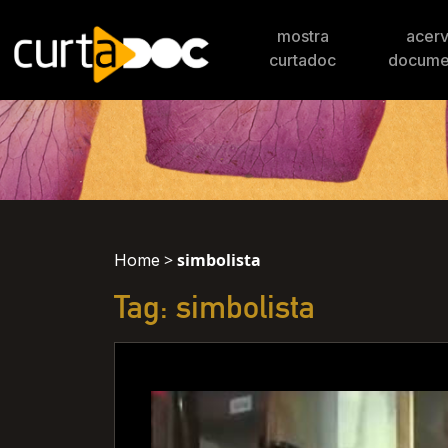
mostra
acer
curtadoc
docume
>
simbolista
Home
Tag: simbolista