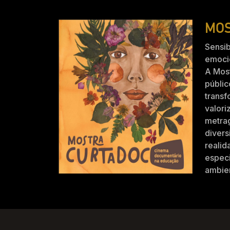
MOS
Sensib
emocio
A Mos
públic
trans
valori
metra
divers
realid
especi
ambien