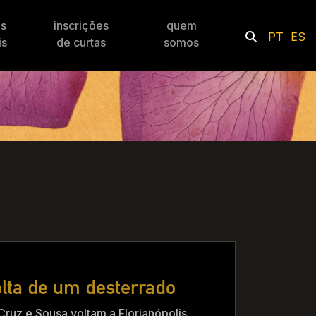
es
inscrições
quem
PT
ES
is
de curtas
somos
olta de um desterrado
Cruz e Sousa voltam a Florianópolis,