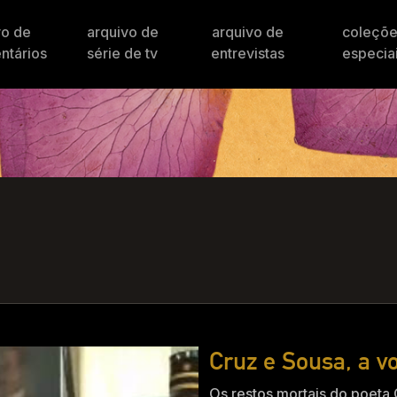
vo de
arquivo de
arquivo de
coleçõ
ntários
série de tv
entrevistas
especia
Cruz e Sousa, a v
Os restos mortais do poeta 