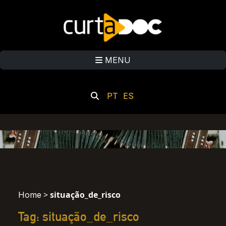
MENU
PT
ES
>
situação_de_risco
Home
Tag: situação_de_risco