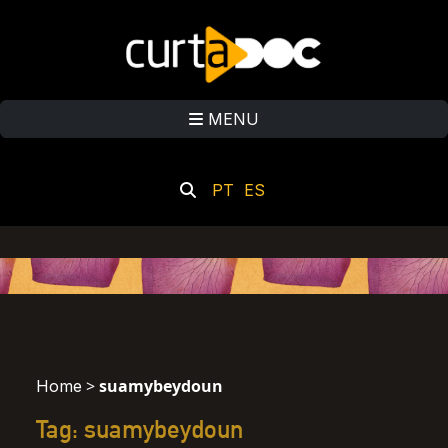
MENU
PT
ES
>
suamybeydoun
Home
Tag: suamybeydoun