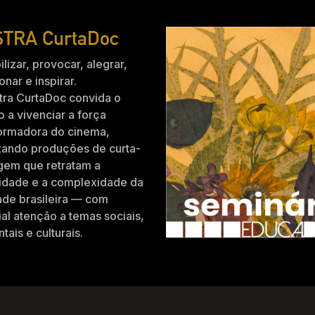
TRA CurtaDoc
ilizar, provocar, alegrar,
nar e inspirar.
tra CurtaDoc convida o
o a vivenciar a força
formadora do cinema,
zando produções de curta-
gem que retratam a
idade e a complexidade da
ade brasileira — com
al atenção a temas sociais,
tais e culturais.