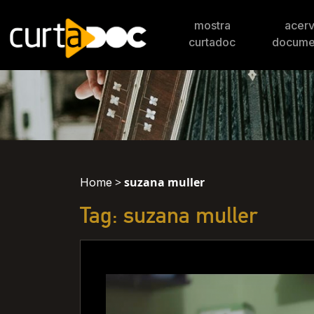
mostra
acer
curtadoc
docume
>
suzana muller
Home
Tag: suzana muller