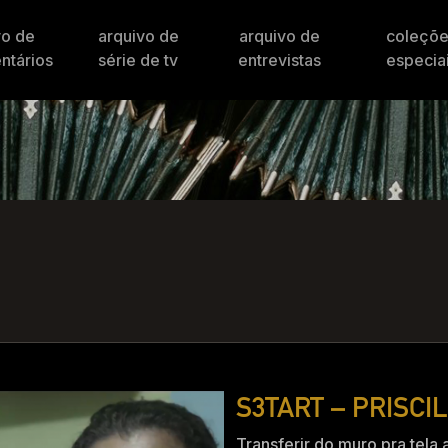
vo de
arquivo de
arquivo de
coleçõ
ntários
série de tv
entrevistas
especia
S3TART – PRISCIL
Transferir do muro pra tela 