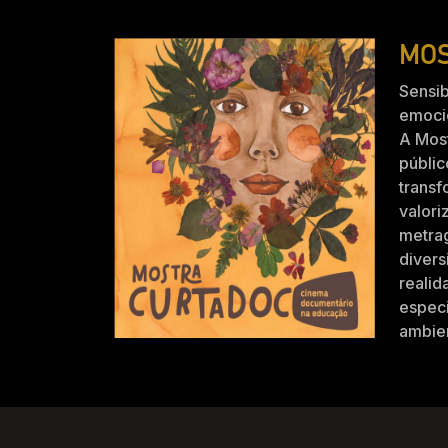
MOS
Sensib
emocio
A Mos
públic
trans
valori
metra
divers
realid
especi
ambien