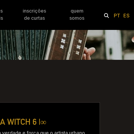
es
inscrições
quem
PT
ES
is
de curtas
somos
A WITCH 6 |∞
a verdade e força que o artista urbano