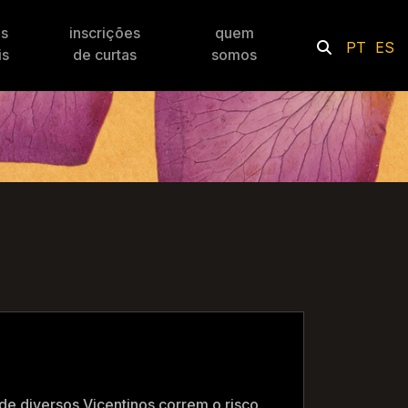
es
inscrições
quem
PT
ES
is
de curtas
somos
e diversos Vicentinos correm o risco