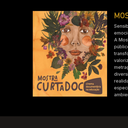
MOS
Sensib
emocio
A Mos
públic
trans
valori
metra
divers
realid
especi
ambien