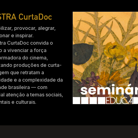
TRA CurtaDoc
ilizar, provocar, alegrar,
nar e inspirar.
tra CurtaDoc convida o
o a vivenciar a força
formadora do cinema,
zando produções de curta-
gem que retratam a
idade e a complexidade da
ade brasileira — com
al atenção a temas sociais,
tais e culturais.