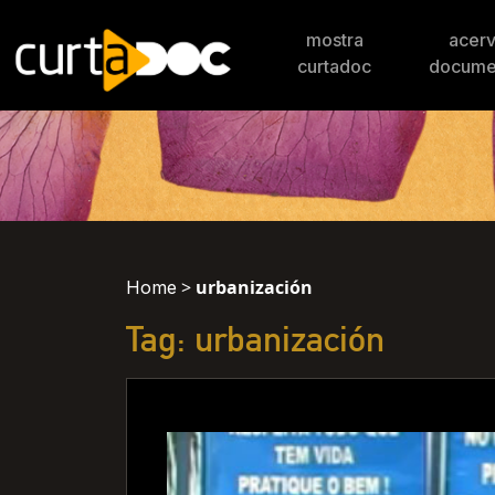
mostra
acer
curtadoc
docume
>
urbanización
Home
Tag: urbanización