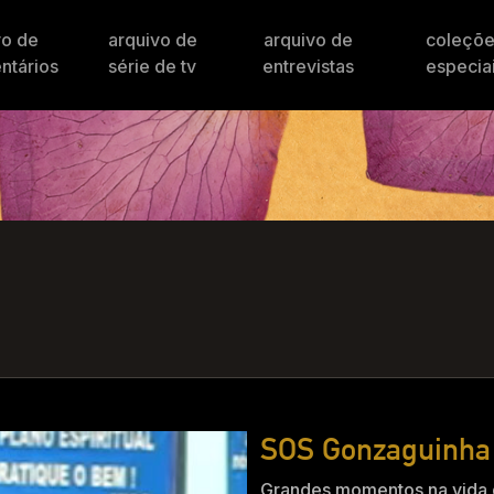
vo de
arquivo de
arquivo de
coleçõ
ntários
série de tv
entrevistas
especia
SOS Gonzaguinha
Grandes momentos na vida d