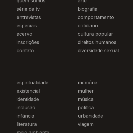
quem somos
arte
série de tv
biografia
entrevistas
comportamento
especiais
cotidiano
acervo
cultura popular
inscrições
direitos humanos
contato
diversidade sexual
espiritualidade
memória
existencial
mulher
identidade
música
inclusão
política
infância
urbanidade
literatura
viagem
meio ambiente