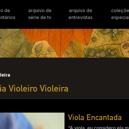
vo de
arquivo de
arquivo de
coleçõ
ntários
série de tv
entrevistas
especia
leira
a Violeiro Violeira
Viola Encantada
“A viola, eu considero ela