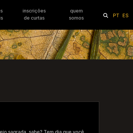
es
inscrições
quem
PT
ES
is
de curtas
somos
 meio sagrada, sabe? Tem dia que você