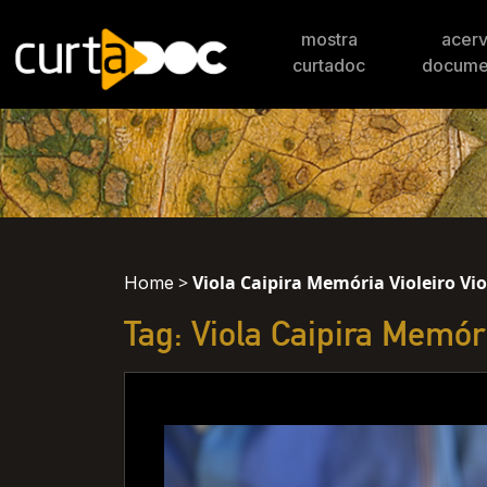
mostra
acer
curtadoc
docume
>
Viola Caipira Memória Violeiro Vio
Home
Tag: Viola Caipira Memóri