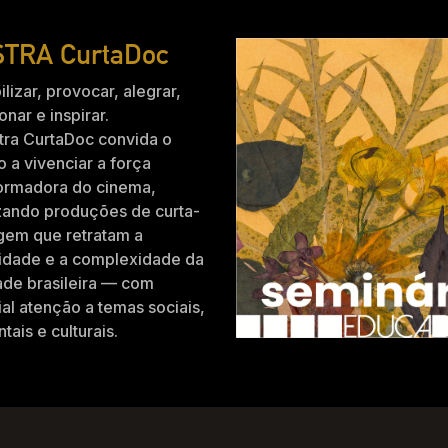
TRA CurtaDoc
ilizar, provocar, alegrar,
nar e inspirar.
tra CurtaDoc convida o
o a vivenciar a força
formadora do cinema,
zando produções de curta-
gem que retratam a
idade e a complexidade da
ade brasileira — com
al atenção a temas sociais,
tais e culturais.