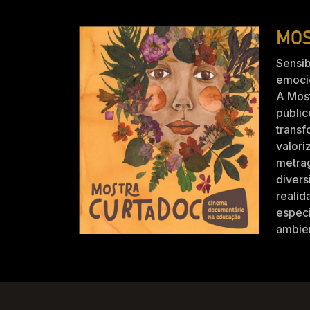
MOS
Sensib
emocio
A Mos
públic
trans
valori
metra
divers
realid
especi
ambien