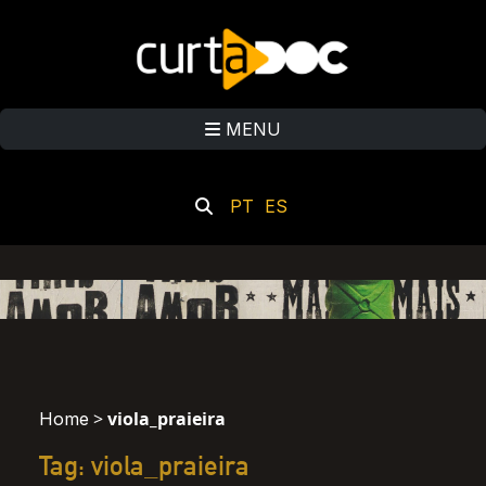
MENU
PT
ES
>
viola_praieira
Home
Tag: viola_praieira