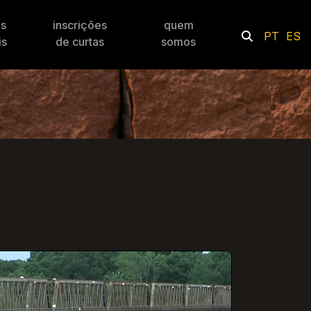
es
inscrições
quem
PT
ES
is
de curtas
somos