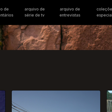
vo de
arquivo de
arquivo de
coleçõ
ntários
série de tv
entrevistas
especia