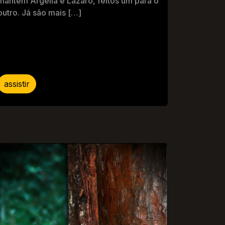
mantém Argelia e Lazaro, feitos um para o
outro. Já são mais […]
assistir