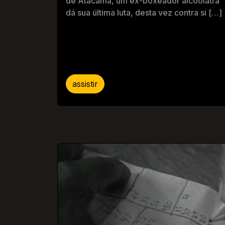
de Atacama, um ex-boxeador alcoólatra
dá sua última luta, desta vez contra si […]
assistir