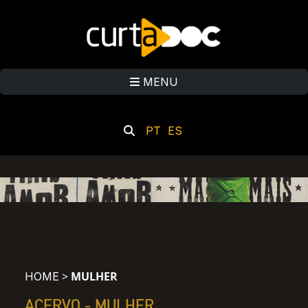
MENU
PT
ES
>
MULHER
HOME
ACERVO -
MULHER