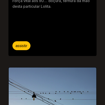
Força vital aos 90… doçura, ternura da mão
desta particular Lolita.
assistir