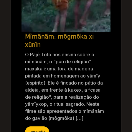
Mîmãnãm: mõgmõka xi
xûnîn
O Pajé Totó nos ensina sobre o
mîmãnãm, o “pau de religião”
maxakali: uma tora de madeira
pintada em homenagem ao yãmîy
(espírito). Ele é fincado no pátio da
aldeia, em frente à kuxex, a “casa
de religião”, para a realização do
yãmîyxop, o ritual sagrado. Neste
filme são apresentados o mîmãnãm
do gavião (mõgmõka) […]