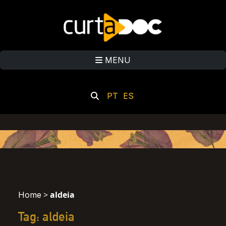
MENU
PT
ES
>
aldeia
Home
Tag: aldeia