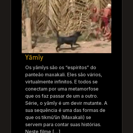
Yãmîy
Os yãmîys são os “espíritos” do
panteão maxakali. Eles são vários,
virtualmente infinitos. E todos se
conectam por uma metamorfose
que os faz passar de um a outro.
Série, o yãmîy é um devir mutante. A
sua sequência é uma das formas de
que os tikmû’ûn (Maxakali) se
servem para contar suas histórias.
Neste filme […]