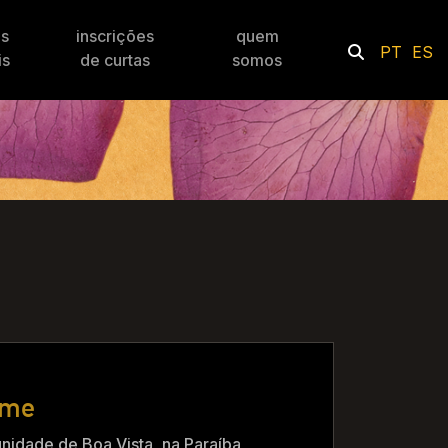
es
inscrições
quem
PT
ES
is
de curtas
somos
ome
idade de Boa Vista, na Paraíba,