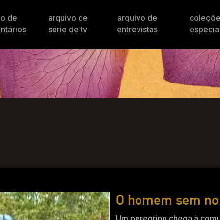
vo de
arquivo de
arquivo de
coleçõ
ntários
série de tv
entrevistas
especia
O homem sem n
Um peregrino chega à comun