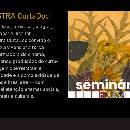
TRA CurtaDoc
ilizar, provocar, alegrar,
nar e inspirar.
tra CurtaDoc convida o
o a vivenciar a força
formadora do cinema,
zando produções de curta-
gem que retratam a
idade e a complexidade da
ade brasileira — com
al atenção a temas sociais,
tais e culturais.