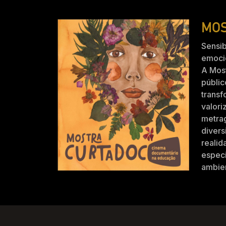
MOS
Sensib
emocio
A Mos
públic
trans
valori
metra
divers
realid
especi
ambien