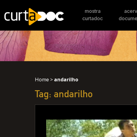
mostra
acer
curtadoc
docume
>
andarilho
Home
Tag: andarilho