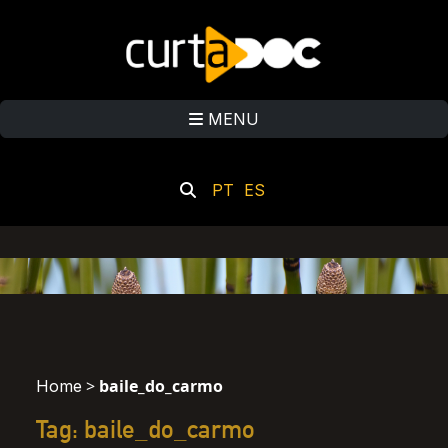
MENU
PT
ES
>
baile_do_carmo
Home
Tag: baile_do_carmo