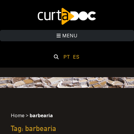
MENU
PT
ES
>
barbearia
Home
Tag: barbearia