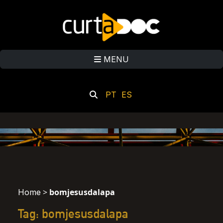
MENU
PT
ES
>
bomjesusdalapa
Home
Tag: bomjesusdalapa